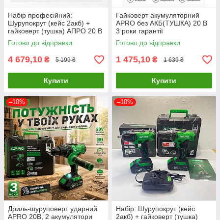
Набір професійний:
Гайковерт акумуляторний
Шурупокрут (кейс 2акб) +
APRO без АКБ(ТУШКА) 20 В
гайковерт (тушка) АПРО 20 В
3 роки гарантії
3 роки гарантії
Готово до відправки
Готово до відправки
4 679,10
1 475,10
₴
₴
5 199 ₴
1 639 ₴
Купити
Купити
–10%
–10%
Дриль-шуруповерт ударний
Набір: Шурупокрут (кейс
APRO 20В, 2 акумулятори
2акб) + гайковерт (тушка)