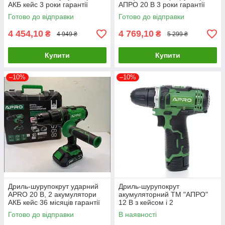
АКБ кейс 3 роки гарантії
АПРО 20 В 3 роки гарантії
Готово до відправки
Готово до відправки
4 454,10
4 769,10
₴
₴
4 949 ₴
5 299 ₴
Купити
Купити
–10%
–10%
Дриль-шурупокрут ударний
Дриль-шурупокрут
APRO 20 В, 2 акумулятори
акумуляторний ТМ "АПРО"
АКБ кейс 36 місяців гарантії
12 В з кейсом і 2
акумуляторами на 1,5 А
Готово до відправки
В наявності
(APRO 885003)