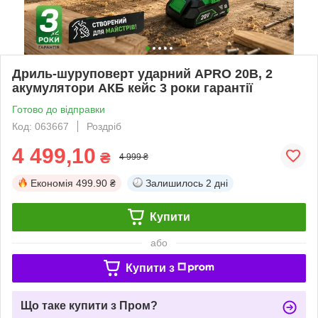
Дриль-шуруповерт ударний APRO 20В, 2
акумулятори АКБ кейс 3 роки гарантії
Готово до відправки
Код: 063667
Роздріб
4 499,10
₴
4 999 ₴
Економія
499.90 ₴
Залишилось
2 дні
Купити
або
Купити з
Що таке купити з Пром?