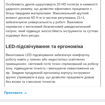
Особливість дриля-шуруповерта 20 HD полягає в наявності
ударного режиму, що дозволяє ефективно працювати з
більш твердими матеріалами. Максимальний крутний
момент досягає 60 Н·м із числом регулювань 21+1,
забезпечуючи універсальність у роботі. Важливою
перевагою є металевий безключовий швидкозатискний
патрон, який підвищує зносостійкість інструмента та суттєво
подовжує його ресурс.
LED-підсвічування та ергономіка
Вмонтоване LED підсвічування забезпечує комфортну
роботу навіть у темних або недостатньо освітлених
приміщеннях: світловий потік точно спрямований на робочу
зону, підвищуючи точність і зменшуючи навантаження на
зір. Завдяки продуманій ергономіці корпусу інструмент
зручно утримувати в руці, що дозволяє працювати довше
без втоми та з високою точністю.
Приховати