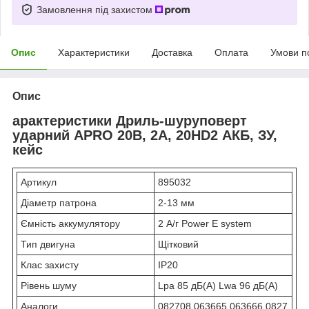
Замовлення під захистом
Опис
Характеристики
Доставка
Оплата
Умови п
Опис
арактеристики Дриль-шуруповерт
ударний APRO 20В, 2А, 20HD2 АКБ, ЗУ,
кейс
Артикул
895032
Діаметр патрона
2-13 мм
Ємність аккумулятору
2 А/г Power E system
Тип двигуна
Щітковий
Клас захисту
IP20
Рівень шуму
Lpa 85 дБ(А) Lwa 96 дБ(А)
Аналоги
082708,063665,063666,0827