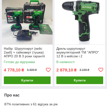
Набір: Шурупокрут (кейс
Дриль-шурупокрут
2акб) + гайковерт (тушка)
акумуляторний ТМ "АПРО"
АПРО 20 В 3 роки гарантії
12 В з кейсом і 2
акумуляторами на 1,5 А
Готово до відправки
В наявності
(APRO 885003)
4 778,10
2 879,10
₴
₴
5 309 ₴
3 199 ₴
Купити
Купити
Про нас
87% позитивних з 61 відгука за рік