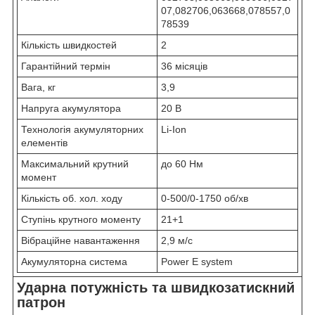
07,082706,063668,078557,0
78539
Кількість швидкостей
2
Гарантійний термін
36 місяців
Вага, кг
3,9
Напруга акумулятора
20 B
Технологія акумуляторних
Li-Ion
елементів
Максимальний крутний
до 60 Нм
момент
Кількість об. хол. ходу
0-500/0-1750 об/хв
Ступінь крутного моменту
21+1
Вібраційне навантаження
2,9 м/с
Акумуляторна система
Power E system
Ударна потужність та швидкозатискний
патрон