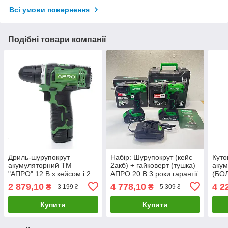
Всі умови повернення
Подібні товари компанії
Дриль-шурупокрут
Набір: Шурупокрут (кейс
Кут
акумуляторний ТМ
2акб) + гайковерт (тушка)
акум
"АПРО" 12 В з кейсом і 2
АПРО 20 В 3 роки гарантії
(БОЛ
акумуляторами на 1,5 А
PGA2
2 879,10
4 778,10
4 2
₴
₴
3 199 ₴
5 309 ₴
(APRO 885003)
кейс
Купити
Купити