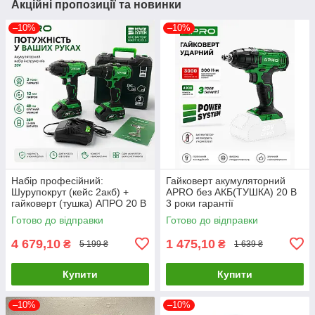
Акційні пропозиції та новинки
–10%
–10%
Набір професійний:
Гайковерт акумуляторний
Шурупокрут (кейс 2акб) +
APRO без АКБ(ТУШКА) 20 В
гайковерт (тушка) АПРО 20 В
3 роки гарантії
3 роки гарантії
Готово до відправки
Готово до відправки
4 679,10
1 475,10
₴
₴
5 199 ₴
1 639 ₴
Купити
Купити
–10%
–10%