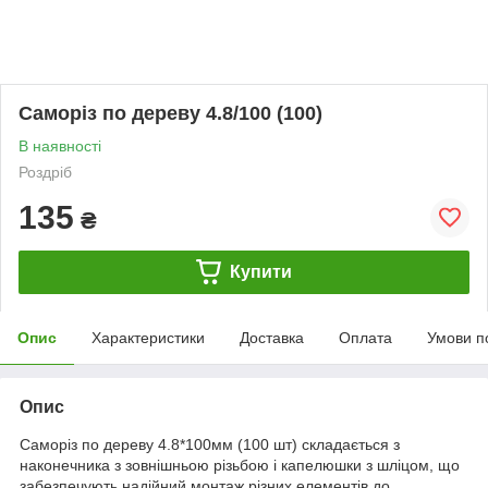
Саморіз по дереву 4.8/100 (100)
В наявності
Роздріб
135
₴
Купити
Опис
Характеристики
Доставка
Оплата
Умови п
Опис
Саморіз по дереву 4.8*100мм (100 шт) складається з
наконечника з зовнішньою різьбою і капелюшки з шліцом, що
забезпечують надійний монтаж різних елементів до