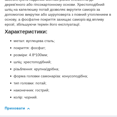
дерев'яного або гіпсокартонному основи. Хрестоподібний
шліц на капелюшку потай дозволяє вкрутити саморіз за
допомогою викрутки або шуруповерта з повний утоплением в
основу, а фосфатне покриття захищає саморіз від впливу
ерозії, збільшуючи термін його експлуатації.
Характеристики:
метал: вуглецева сталь;
покриття: фосфат;
розміри: 4.8*100мм;
шліц: хрестоподібний;
різьблення: крупна/дрібна;
форма головки самонаріза: конусоподібна;
тип головки: потай;
наконечник: гострий;
колір: чорний.
Приховати