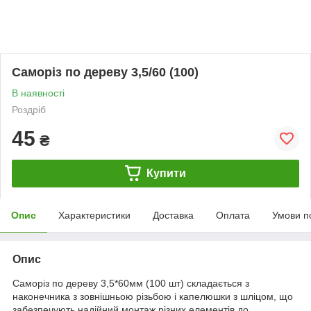
Саморіз по дереву 3,5/60 (100)
В наявності
Роздріб
45
₴
Купити
Опис
Характеристики
Доставка
Оплата
Умови п
Опис
Саморіз по дереву 3,5*60мм (100 шт) складається з
наконечника з зовнішньою різьбою і капелюшки з шліцом, що
забезпечують надійний монтаж різних елементів до