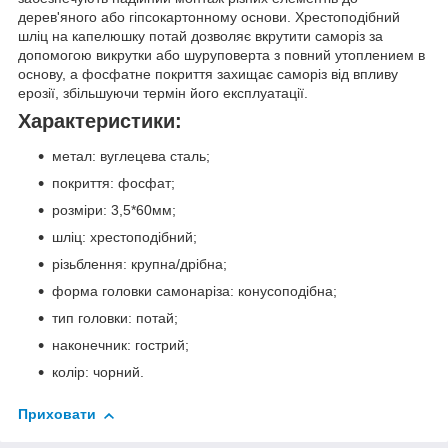
дерев'яного або гіпсокартонному основи. Хрестоподібний
шліц на капелюшку потай дозволяє вкрутити саморіз за
допомогою викрутки або шуруповерта з повний утоплением в
основу, а фосфатне покриття захищає саморіз від впливу
ерозії, збільшуючи термін його експлуатації.
Характеристики:
метал: вуглецева сталь;
покриття: фосфат;
розміри: 3,5*60мм;
шліц: хрестоподібний;
різьблення: крупна/дрібна;
форма головки самонаріза: конусоподібна;
тип головки: потай;
наконечник: гострий;
колір: чорний.
Приховати