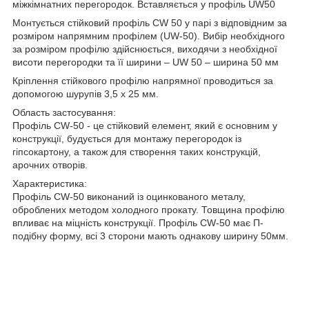
міжкімнатних перегородок. Вставляється у профіль UW50
Монтується стійковий профіль CW 50 у парі з відповідним за
розміром напрямним профілем (UW-50). Вибір необхідного
за розміром профілю здійснюється, виходячи з необхідної
висоти перегородки та її ширини – UW 50 – ширина 50 мм
Кріплення стійкового профілю напрямної проводиться за
допомогою шурупів 3,5 х 25 мм.
Область застосування:
Профіль СW-50 - це стійковий елемент, який є основним у
конструкції, будується для монтажу перегородок із
гіпсокартону, а також для створення таких конструкцій,
арочних отворів.
Характеристика:
Профіль СW-50 виконаний із оцинкованого металу,
оброблених методом холодного прокату. Товщина профілю
впливає на міцність конструкції. Профіль СW-50 має П-
подібну форму, всі 3 сторони мають однакову ширину 50мм.