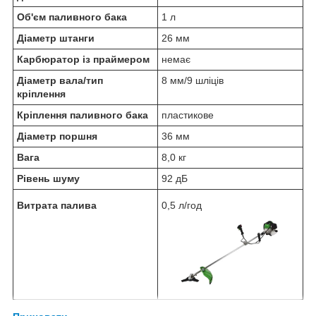
Об'єм паливного бака
1 л
Діаметр штанги
26 мм
Карбюратор із праймером
немає
Діаметр вала/тип
8 мм/9 шліців
кріплення
Кріплення паливного бака
пластикове
Діаметр поршня
36 мм
Вага
8,0 кг
Рівень шуму
92 дБ
Витрата палива
0,5 л/год