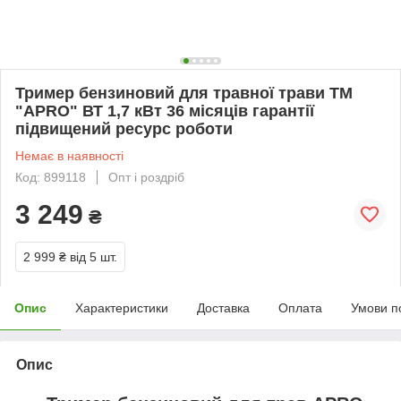
Тример бензиновий для травної трави ТМ
"APRO" ВТ 1,7 кВт 36 місяців гарантії
підвищений ресурс роботи
Немає в наявності
Код: 899118
Опт і роздріб
3 249
₴
2 999 ₴
від 5 шт.
Опис
Характеристики
Доставка
Оплата
Умови п
Опис