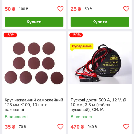
0188
50
25
₴
₴
100 ₴
50 ₴
Купити
Купити
–50%
–50%
Круг наждачний самоклейний
Пускові дроти 500 А, 12 V, Ø
125 мм К100, 10 шт. в
10 мм, 3,5 м (кабель
пакованні
пусковий), СИЛА
морозостійке обплетення
В наявності
В наявності
35
470
₴
₴
70 ₴
940 ₴