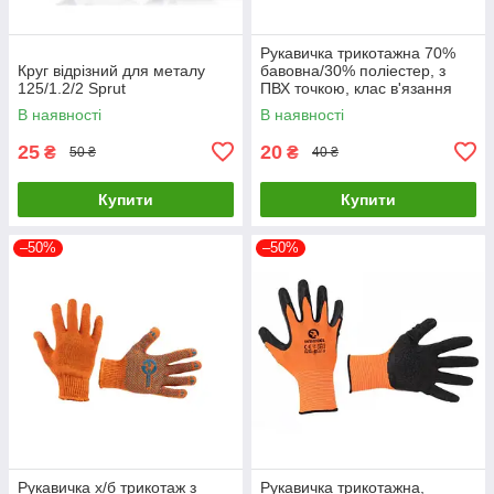
Рукавичка трикотажна 70%
Круг відрізний для металу
бавовна/30% поліестер, з
125/1.2/2 Sprut
ПВХ точкою, клас в'язання
10, колір чорний ТМ
В наявності
В наявності
"ІНТЕРТУЛ"
25
20
₴
₴
50 ₴
40 ₴
Купити
Купити
–50%
–50%
Рукавичка х/б трикотаж з
Рукавичка трикотажна,