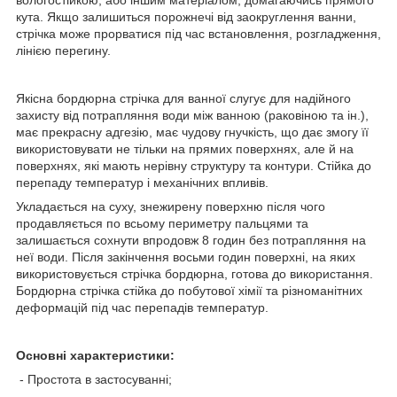
вологостійкою, або іншим матеріалом, домагаючись прямого
кута. Якщо залишиться порожнечі від заокруглення ванни,
стрічка може прорватися під час встановлення, розгладження,
лінією перегину.
Якісна бордюрна стрічка для ванної слугує для надійного
захисту від потрапляння води між ванною (раковіною та ін.),
має прекрасну адгезію, має чудову гнучкість, що дає змогу її
використовувати не тільки на прямих поверхнях, але й на
поверхнях, які мають нерівну структуру та контури. Стійка до
перепаду температур і механічних впливів.
Укладається на суху, знежирену поверхню після чого
продавляється по всьому периметру пальцями та
залишається сохнути впродовж 8 годин без потрапляння на
неї води. Після закінчення восьми годин поверхні, на яких
використовується стрічка бордюрна, готова до використання.
Бордюрна стрічка стійка до побутової хімії та різноманітних
деформацій під час перепадів температур.
Основні характеристики:
- Простота в застосуванні;