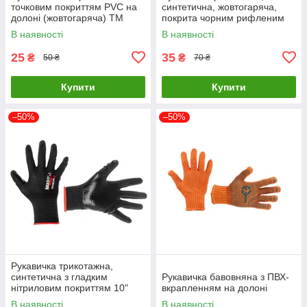
точковим покриттям PVC на
синтетична, жовтогаряча,
долоні (жовтогаряча) ТМ
покрита чорним рифленим
"ІНТЕРТУЛ" SP-0131
латексом, 10" ТМ "ІНТЕРТУЛ"
В наявності
В наявності
25
35
₴
₴
50 ₴
70 ₴
Купити
Купити
–50%
–50%
Рукавичка трикотажна,
синтетична з гладким
Рукавичка бавовняна з ПВХ-
нітриловим покриттям 10"
вкрапленням на долоні
STORM ТМ "ІНТЕРТУЛ" SP-
В наявності
В наявності