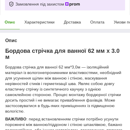
Замовлення під захистом
Опис
Характеристики
Доставка
Оплата
Умови п
Опис
Бордова стрічка для ванної 62 мм x 3.0
м
Бордова стрічка для ванної 62 мм*3,0м — ізоляційний
матеріал із вологонепроникними властивостями, необхідний
для усунення щілин між ванною і стіною, маскування
нерівностей стиків і герметизації шва. Являє собою довгу
еластичну стрічку із синтетичного каучуку з однією
самоклейною стороною. Процес монтажу бордюрної стрічки
досить простий і не вимагає приваблення фахівців. Може
застосовуватися в будь-яких приміщеннях із підвищеною
вологістю.
ВАЖЛИВО
: перед встановленням стрічки потрібно усунути
порожнечі між ванною/піддоном і стіною шпаклівкою, бажано