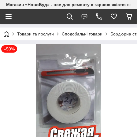
Магазин «НовоБуд» - все для ремонту с гарною якістю по до
Товари та послуги
Сподобальні товари
Бордюрна стрі
–50%