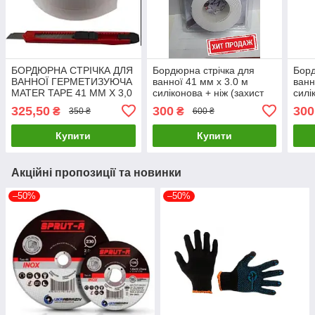
БОРДЮРНА СТРІЧКА ДЛЯ
Бордюрна стрічка для
Борд
ВАННОЇ ГЕРМЕТИЗУЮЧА
ванної 41 мм x 3.0 м
ванн
MATER TAPE 41 ММ Х 3,0
силіконова + ніж (захист
силі
М БІЛА
від цвілі та потрапляння
заст
325,50
300
300
₴
₴
350 ₴
600 ₴
води)
Купити
Купити
Акційні пропозиції та новинки
–50%
–50%