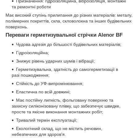
Призначення: гідроізоляційна, віброізоляція, монтажні
та ремонтні роботи
Має високий ступінь прилипання до різних матеріалів: металу,
полімерних покриттів, скла, скловолокна та інших будівельних
поверхонь.
Переваги герметизувальної стрічки Alenor BF
Чудова адгезія до більшості будівельних матеріалів;
Гідроізоляційна;
Знижує рівень ударних шумів і вібрації;
Герметизувальна, здатність до самогерметизації в
разі пошкодження;
Стійкість до УФ-випромінювання;
Еластична по всій довжині;
Має постійну липкість, фольговану поверхню та
захисну силіконізовану плівку, що забезпечує швидке,
просте та якісне виконання монтажних робіт;
Тривалий термін експлуатації;
Екологічний склад, що не містить речовин,
небезпечних для здоров'я.