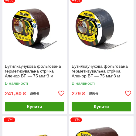
–7%
–7%
Бутилкаучукова фольгована
Бутилкаучукова фольгована
герметизувальна стрічка
герметизувальна стрічка
Аленор BF — 75 мм*3 м
Аленор BF — 75 мм*3 м
(коричнева)
(графітовий)
В наявності
В наявності
241,80
279
₴
₴
260 ₴
300 ₴
Купити
Купити
–7%
–7%