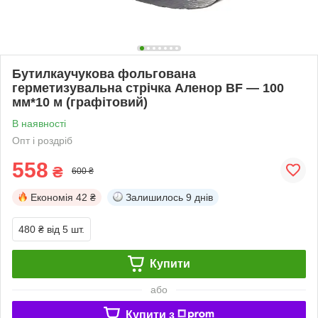
Бутилкаучукова фольгована
герметизувальна стрічка Аленор BF — 100
мм*10 м (графітовий)
В наявності
Опт і роздріб
558
₴
600 ₴
Економія
42 ₴
Залишилось
9 днів
480 ₴
від 5 шт.
Купити
або
Купити з