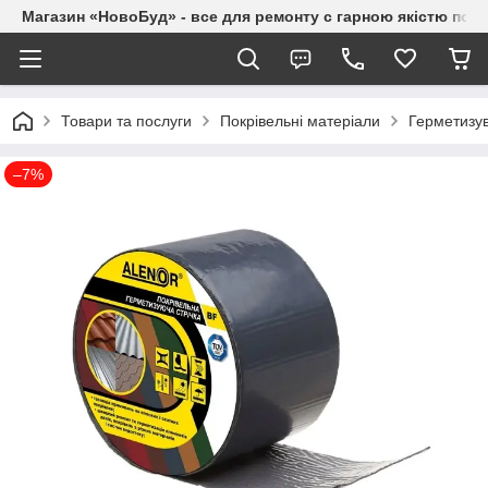
Магазин «НовоБуд» - все для ремонту с гарною якістю по до
Товари та послуги
Покрівельні матеріали
Герметизув
–7%