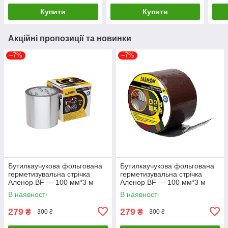
Купити
Купити
Акційні пропозиції та новинки
–7%
–7%
Бутилкаучукова фольгована
Бутилкаучукова фольгована
герметизувальна стрічка
герметизувальна стрічка
Аленор BF — 100 мм*3 м
Аленор BF — 100 мм*3 м
(сіра)
(коричнева)
В наявності
В наявності
279
279
₴
₴
300 ₴
300 ₴