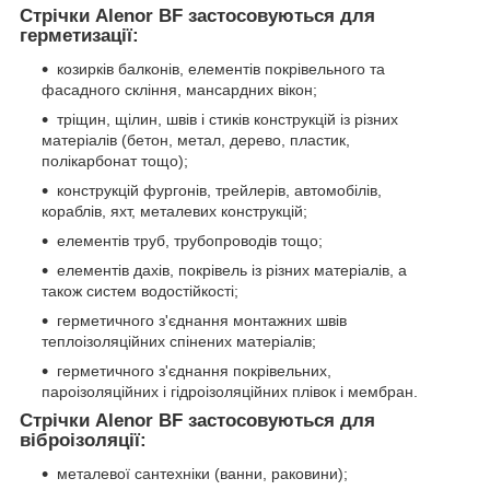
Стрічки Alenor BF застосовуються для
герметизації:
козирків балконів, елементів покрівельного та
фасадного скління, мансардних вікон;
тріщин, щілин, швів і стиків конструкцій із різних
матеріалів (бетон, метал, дерево, пластик,
полікарбонат тощо);
конструкцій фургонів, трейлерів, автомобілів,
кораблів, яхт, металевих конструкцій;
елементів труб, трубопроводів тощо;
елементів дахів, покрівель із різних матеріалів, а
також систем водостійкості;
герметичного з'єднання монтажних швів
теплоізоляційних спінених матеріалів;
герметичного з'єднання покрівельних,
пароізоляційних і гідроізоляційних плівок і мембран.
Стрічки Alenor BF застосовуються для
віброізоляції:
металевої сантехніки (ванни, раковини);