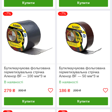
Купити
Купити
–7%
–7%
Бутилкаучукова фольгована
Бутилкаучукова фольгована
герметизувальна стрічка
герметизувальна стрічка
Аленор BF — 100 мм*3 м
Аленор BF — 50 мм*3 м
(графітовий)
(коричнева)
В наявності
В наявності
279
186
₴
₴
300 ₴
200 ₴
Купити
Купити