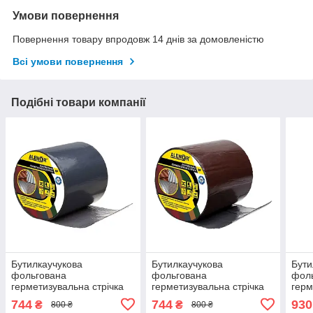
Умови повернення
Повернення товару впродовж 14 днів за домовленістю
Всі умови повернення
Подібні товари компанії
Бутилкаучукова
Бутилкаучукова
Бути
фольгована
фольгована
фол
герметизувальна стрічка
герметизувальна стрічка
герм
Аленор BF — 150 мм*10 м
Аленор BF — 150 мм*10 м
Ален
744
744
930
₴
₴
800 ₴
800 ₴
(графітовий)
(коричнева)
(гра