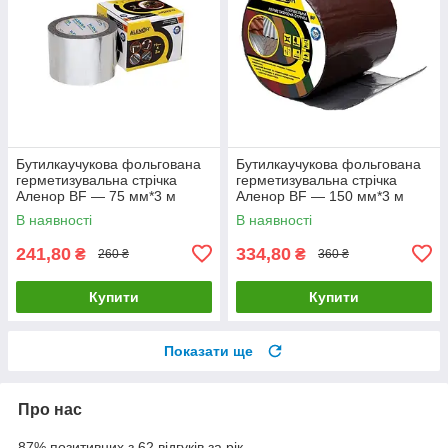
Бутилкаучукова фольгована
Бутилкаучукова фольгована
герметизувальна стрічка
герметизувальна стрічка
Аленор BF — 75 мм*3 м
Аленор BF — 150 мм*3 м
(сіра)
(коричнева)
В наявності
В наявності
241,80
334,80
₴
₴
260 ₴
360 ₴
Купити
Купити
Показати ще
Про нас
87% позитивних з 62 відгуків за рік