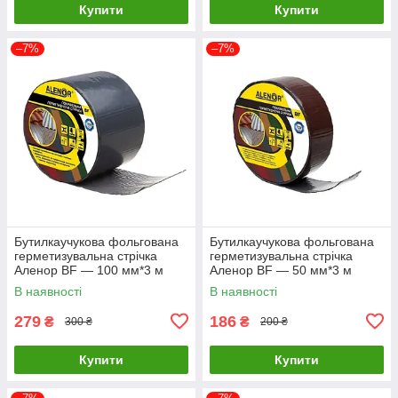
Купити
Купити
–7%
–7%
Бутилкаучукова фольгована
Бутилкаучукова фольгована
герметизувальна стрічка
герметизувальна стрічка
Аленор BF — 100 мм*3 м
Аленор BF — 50 мм*3 м
(графітовий)
(коричнева)
В наявності
В наявності
279
186
₴
₴
300 ₴
200 ₴
Купити
Купити