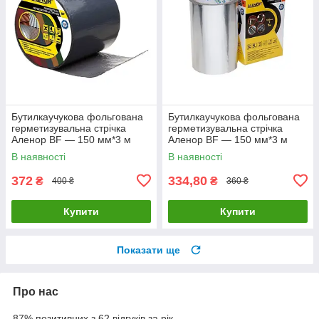
Бутилкаучукова фольгована
Бутилкаучукова фольгована
герметизувальна стрічка
герметизувальна стрічка
Аленор BF — 150 мм*3 м
Аленор BF — 150 мм*3 м
(графітовий)
(сіра)
В наявності
В наявності
372
334,80
₴
₴
400 ₴
360 ₴
Купити
Купити
Показати ще
Про нас
87% позитивних з 62 відгуків за рік