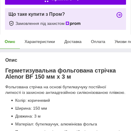
Що таке купити з Пром?
Замовлення під захистом
Опис
Характеристики
Доставка
Оплата
Умови п
Опис
Герметизувальна фольгована стрічка
Alenor BF 150 мм х 3 м
Фольгована стрічка на основі бутилкаучуку постійної
липкості із захисною антиадгезійною силіконізованою плівкою.
Колір: коричневий
Ширина: 150 мм
Довжина: 3 м
Матеріал: бутилкаучук, алюмінієва фольга