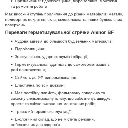
Призначення: гідроізоляційна, віброізоляція, монтажні
та ремонтні роботи
Має високий ступінь прилипання до різних матеріалів: металу,
полімерних покриттів, скла, скловолокна та інших будівельних
поверхонь.
Переваги герметизувальної стрічки Alenor BF
Чудова адгезія до більшості будівельних матеріалів;
Гідроізоляційна;
Знижує рівень ударних шумів і вібрації;
Герметизувальна, здатність до самогерметизації в
разі пошкодження;
Стійкість до УФ-випромінювання;
Еластична по всій довжині;
Має постійну липкість, фольговану поверхню та
захисну силіконізовану плівку, що забезпечує швидке,
просте та якісне виконання монтажних робіт;
Тривалий термін експлуатації;
Екологічний склад, що не містить речовин,
небезпечних для здоров'я.