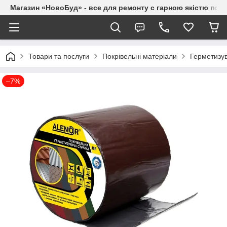
Магазин «НовоБуд» - все для ремонту с гарною якістю по до
Товари та послуги
Покрівельні матеріали
Герметизув
–7%