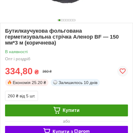
Бутилкаучукова фольгована
герметизувальна стрічка Аленор BF — 150
мм*3 м (коричнева)
В наявності
Опт і роздріб
334,80
₴
360 ₴
Економія
25.20 ₴
Залишилось
10 днів
260 ₴
від 5 шт.
Купити
або
Купити з