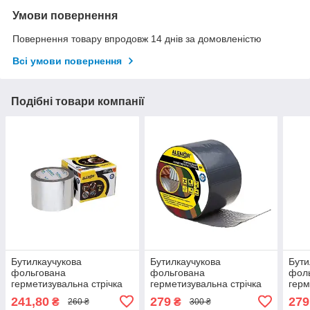
Умови повернення
Повернення товару впродовж 14 днів за домовленістю
Всі умови повернення
Подібні товари компанії
Бутилкаучукова
Бутилкаучукова
Бути
фольгована
фольгована
фол
герметизувальна стрічка
герметизувальна стрічка
герм
Аленор BF — 75 мм*3 м
Аленор BF — 100 мм*3 м
Ален
241,80
279
279
₴
₴
260 ₴
300 ₴
(сіра)
(графітовий)
(кор