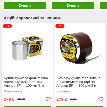
Купити
Купити
Акційні пропозиції та новинки
–7%
–7%
Бутилкаучукова фольгована
Бутилкаучукова фольгована
герметизувальна стрічка
герметизувальна стрічка
Аленор BF — 100 мм*3 м
Аленор BF — 100 мм*3 м
(сіра)
(коричнева)
В наявності
В наявності
279
279
₴
₴
300 ₴
300 ₴