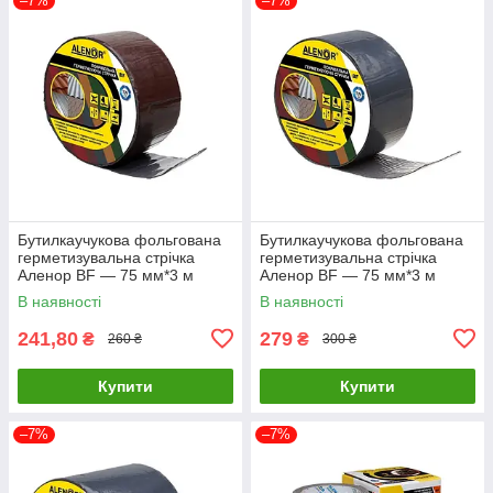
–7%
–7%
Бутилкаучукова фольгована
Бутилкаучукова фольгована
герметизувальна стрічка
герметизувальна стрічка
Аленор BF — 75 мм*3 м
Аленор BF — 75 мм*3 м
(коричнева)
(графітовий)
В наявності
В наявності
241,80
279
₴
₴
260 ₴
300 ₴
Купити
Купити
–7%
–7%