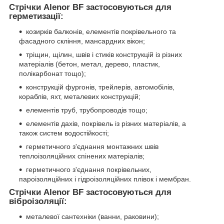
Стрічки Alenor BF застосовуються для
герметизації:
козирків балконів, елементів покрівельного та
фасадного скління, мансардних вікон;
тріщин, щілин, швів і стиків конструкцій із різних
матеріалів (бетон, метал, дерево, пластик,
полікарбонат тощо);
конструкцій фургонів, трейлерів, автомобілів,
кораблів, яхт, металевих конструкцій;
елементів труб, трубопроводів тощо;
елементів дахів, покрівель із різних матеріалів, а
також систем водостійкості;
герметичного з'єднання монтажних швів
теплоізоляційних спінених матеріалів;
герметичного з'єднання покрівельних,
пароізоляційних і гідроізоляційних плівок і мембран.
Стрічки Alenor BF застосовуються для
віброізоляції:
металевої сантехніки (ванни, раковини);