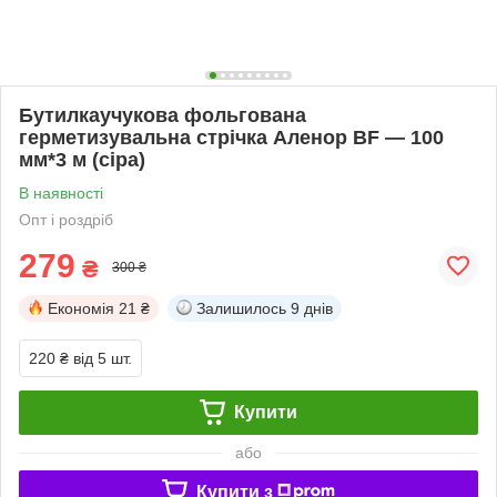
Бутилкаучукова фольгована
герметизувальна стрічка Аленор BF — 100
мм*3 м (сіра)
В наявності
Опт і роздріб
279
₴
300 ₴
Економія
21 ₴
Залишилось
9 днів
220 ₴
від 5 шт.
Купити
або
Купити з