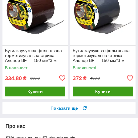
Бутилкаучукова фольгована
Бутилкаучукова фольгована
герметизувальна стрічка
герметизувальна стрічка
Аленор BF — 150 мм*3 м
Аленор BF — 150 мм*3 м
(коричнева)
(графітовий)
В наявності
В наявності
334,80
372
₴
₴
360 ₴
400 ₴
Купити
Купити
Показати ще
Про нас
87% позитивних з 62 відгуків за рік