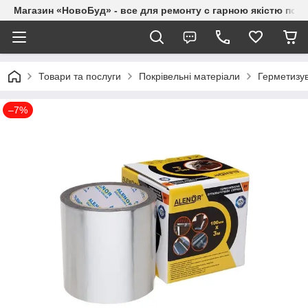
Магазин «НовоБуд» - все для ремонту с гарною якістю по до
Товари та послуги
Покрівельні матеріали
Герметизув
–7%