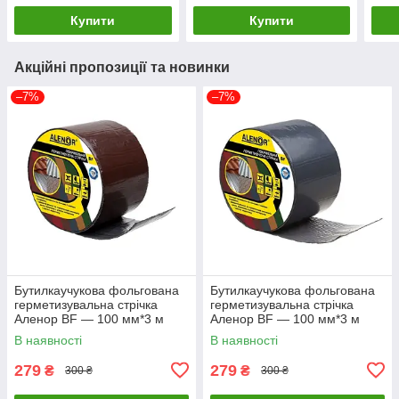
Купити
Купити
Акційні пропозиції та новинки
–7%
–7%
Бутилкаучукова фольгована
Бутилкаучукова фольгована
герметизувальна стрічка
герметизувальна стрічка
Аленор BF — 100 мм*3 м
Аленор BF — 100 мм*3 м
(коричнева)
(графітовий)
В наявності
В наявності
279
279
₴
₴
300 ₴
300 ₴