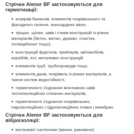
Стрічки Alenor BF застосовуються для
герметизації:
козирків балконів, елементів покрівельного та
фасадного скління, мансардних вікон;
тріщин, щілин, швів і стиків конструкцій із різних
матеріалів (бетон, метал, дерево, пластик,
полікарбонат тощо);
конструкцій фургонів, трейлерів, автомобілів,
кораблів, яхт, металевих конструкцій;
елементів труб, трубопроводів тощо;
елементів дахів, покрівель із різних матеріалів, а
також систем водостійкості;
герметичного з'єднання монтажних швів
теплоізоляційних спінених матеріалів;
герметичного з'єднання покрівельних,
пароізоляційних і гідроізоляційних плівок і мембран.
Стрічки Alenor BF застосовуються для
віброізоляції:
металевої сантехніки (ванни, раковини);