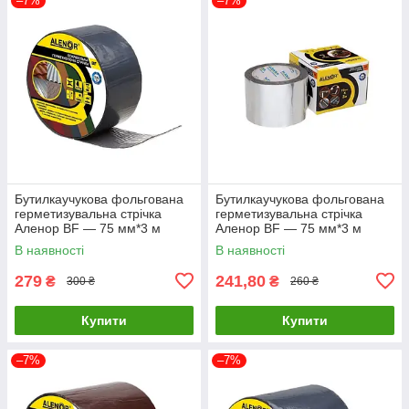
–7%
–7%
Бутилкаучукова фольгована
Бутилкаучукова фольгована
герметизувальна стрічка
герметизувальна стрічка
Аленор BF — 75 мм*3 м
Аленор BF — 75 мм*3 м
(графітовий)
(сіра)
В наявності
В наявності
279
241,80
₴
₴
300 ₴
260 ₴
Купити
Купити
–7%
–7%