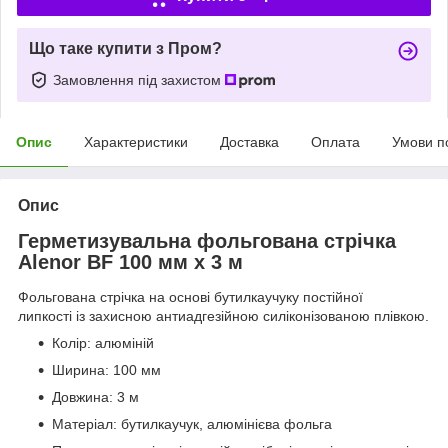
Що таке купити з Пром?
Замовлення під захистом
Опис
Характеристики
Доставка
Оплата
Умови п
Опис
Герметизувальна фольгована стрічка
Alenor BF 100 мм х 3 м
Фольгована стрічка на основі бутилкаучуку постійної
липкості із захисною антиадгезійною силіконізованою плівкою.
Колір: алюміній
Ширина: 100 мм
Довжина: 3 м
Матеріал: бутилкаучук, алюмінієва фольга