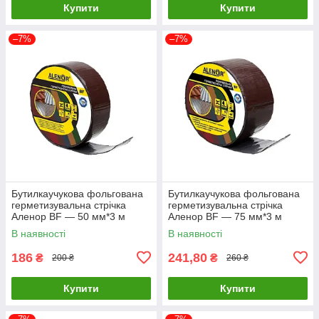
Купити
Купити
–7%
–7%
Бутилкаучукова фольгована
Бутилкаучукова фольгована
герметизувальна стрічка
герметизувальна стрічка
Аленор BF — 50 мм*3 м
Аленор BF — 75 мм*3 м
(коричнева)
(коричнева)
В наявності
В наявності
186
241,80
₴
₴
200 ₴
260 ₴
Купити
Купити