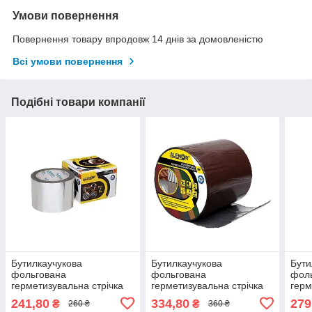
Умови повернення
Повернення товару впродовж 14 днів за домовленістю
Всі умови повернення
Подібні товари компанії
Бутилкаучукова
Бутилкаучукова
Бути
фольгована
фольгована
фол
герметизувальна стрічка
герметизувальна стрічка
герм
Аленор BF — 75 мм*3 м
Аленор BF — 150 мм*3 м
Ален
241,80
334,80
279
₴
₴
260 ₴
360 ₴
(сіра)
(коричнева)
(гра