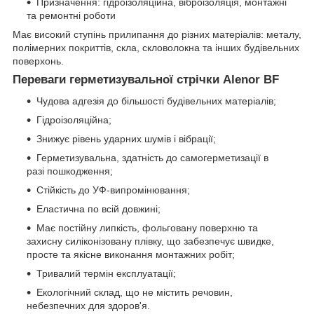
Призначення: гідроізоляційна, віброізоляція, монтажні
та ремонтні роботи
Має високий ступінь прилипання до різних матеріалів: металу,
полімерних покриттів, скла, скловолокна та інших будівельних
поверхонь.
Переваги герметизувальної стрічки Alenor BF
Чудова адгезія до більшості будівельних матеріалів;
Гідроізоляційна;
Знижує рівень ударних шумів і вібрації;
Герметизувальна, здатність до самогерметизації в
разі пошкодження;
Стійкість до УФ-випромінювання;
Еластична по всій довжині;
Має постійну липкість, фольговану поверхню та
захисну силіконізовану плівку, що забезпечує швидке,
просте та якісне виконання монтажних робіт;
Тривалий термін експлуатації;
Екологічний склад, що не містить речовин,
небезпечних для здоров'я.