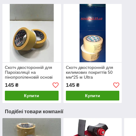
Скотч двосторонній для
Скотч двосторонній для
Пароізоляції на
килимових покриттів 50
пінопропіленовій основі
мм*25 м Ultra
50 мм*25 м ТМ" Ультра"
145
145
₴
₴
Купити
Купити
Подібні товари компанії