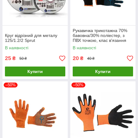
Рукавичка трикотажна 70%
Круг відрізний для металу
бавовна/30% поліестер, з
125/1.2/2 Sprut
ПВХ точкою, клас в'язання
10, колір чорний ТМ
В наявності
В наявності
"ІНТЕРТУЛ"
25
20
₴
₴
50 ₴
40 ₴
Купити
Купити
–50%
–50%