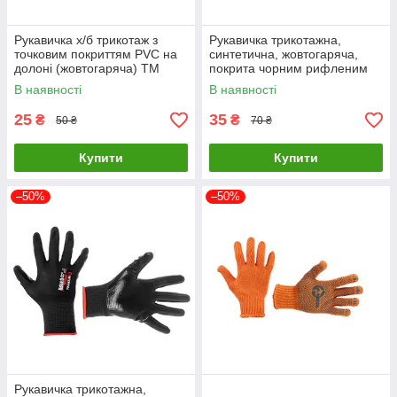
Рукавичка х/б трикотаж з
Рукавичка трикотажна,
точковим покриттям PVC на
синтетична, жовтогаряча,
долоні (жовтогаряча) ТМ
покрита чорним рифленим
"ІНТЕРТУЛ" SP-0131
латексом, 10" ТМ "ІНТЕРТУЛ"
В наявності
В наявності
25
35
₴
₴
50 ₴
70 ₴
Купити
Купити
–50%
–50%
Рукавичка трикотажна,