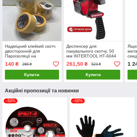
Надміцний клейкий скотч
Диспенсер для
Ящик
двосторонній для
пакувального скотчу, 50
мета
Пароізоляції на
мм INTERTOOL HT-6044
секц
поліпропіленовій основі
(якісна збірка)
5047
140
261,50
1 2
₴
₴
280 ₴
523 ₴
50 мм*25 м
Купити
Купити
Акційні пропозиції та новинки
–50%
–50%