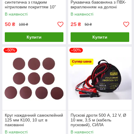
синтетична з гладким
Рукавичка бавовняна з ПВХ-
нітриловим покриттям 10"
вкрапленням на долоні
STORM ТМ "ІНТЕРТУЛ" SP-
В наявності
В наявності
0188
50
25
₴
₴
100 ₴
50 ₴
Купити
Купити
–50%
–50%
Круг наждачний самоклейний
Пускові дроти 500 А, 12 V, Ø
125 мм К100, 10 шт. в
10 мм, 3,5 м (кабель
пакованні
пусковий), СИЛА
морозостійке обплетення
В наявності
В наявності