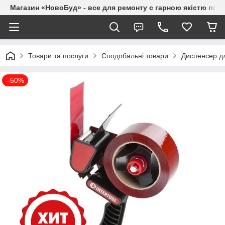
Магазин «НовоБуд» - все для ремонту с гарною якістю по до
Товари та послуги
Сподобальні товари
Диспенсер д
–50%