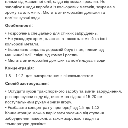
плями від машинної олії, сліди від комах і рослин. Не
заподіює шкоди виробам із кольорових металів, зокрема з
хрому та алюмінію. Містить антикорозійні домішки та
пом'якшувачі води.
Особливості:
• Розроблена спеціально для стійких забруднень.
• Не ушкоджує хром, пластик, а також алюміній та інші
кольорові метали.
• Ефективно видаляє дорожній бруд і пил, плями від
машинної олії, сліди від комах і рослин.
• Містить антикорозійні домішки та пом'якшувачі води.
Концентрація:
1:8 – 1:12, для використання з пінокомплектом.
Спосіб застосування:
• Остудити кузов транспортного засобу та змити забруднення,
розпорошуючи воду під тиском на відстані 15-20 см
поступальними рухами знизу вгору.
• Розбавити концентрат у пропорції від 1:8 до 1:12.
Концентрацію можна варіювати залежно від ступеня
забруднення поверхні, а також жорсткості води та
температури довкілля.