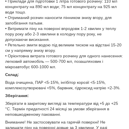
• Приклади для підготовки 1 літра готового розчину: 110 мл
концентрату на 890 мл води; 75 мл концентрату на 925 мл
води тощо.
• Отриманий розчин наносити пінником знизу вгору, для
запобігання патьам.
• Витримати піну на поверхні впродовж 1-2 хвилин у теплу
пору року або 2-3 хвилини в холодну пору року, не
допускаючи висихання.
• Ретельно змити водою під великим тиском на відстані 15-20
см у напрямку знизу вгору.
• Орієнтовна витрата готового розчину для одного нанесення:
легковий автомобіль — 500-700 мл, позашляховик і
мікроавтобус 600-1000 мл.
Склад:
Вода очищена, ПАР <5-15%, інгібітор корозії <5-15%,
комплексоутворювачі <5%, барвник, гідроксид натрію <2-3%.
Зберігання:
Зберігати в закритому вигляді за температури від +5 до +25
°C. Термін придатності 24 місяці за умови зберігання в
неповшкодженому пакованні.
Внимание! Не застосовувати на гарячій поверхні! Не
залишати піну на поверхні довше за 3 хвилини. У разі