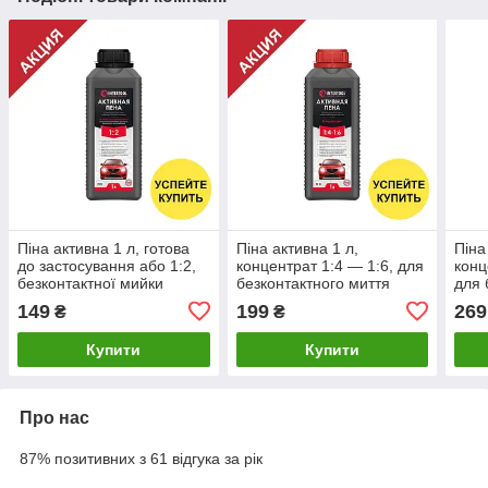
Піна активна 1 л, готова
Піна активна 1 л,
Піна
до застосування або 1:2,
концентрат 1:4 — 1:6, для
конц
безконтактної мийки
безконтактного миття
для 
INTERTOOL FS-9001
ІНТЕРТУЛ FS-9011
INT
149
199
269
₴
₴
(якісна)
(якісна)
(які
Купити
Купити
Про нас
87% позитивних з 61 відгука за рік