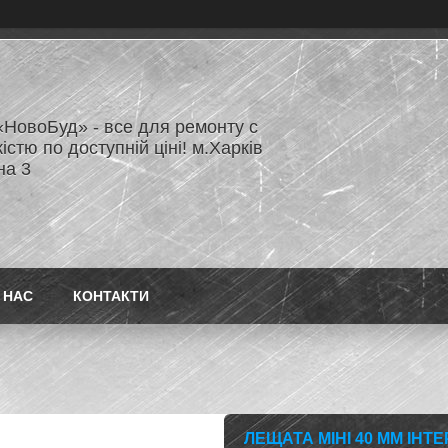
«НовоБуд» - все для ремонту с
істю по доступній ціні! м.Харків
на 3
 НАС
КОНТАКТИ
ЛЕЩАТА МІНІ 40 ММ ІНТЕ