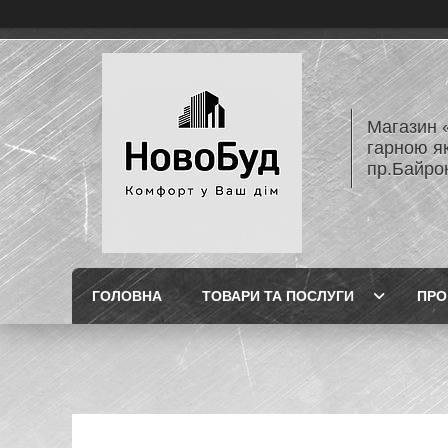
Магазин 
гарною як
пр.Байро
ГОЛОВНА
ТОВАРИ ТА ПОСЛУГИ
ПРО