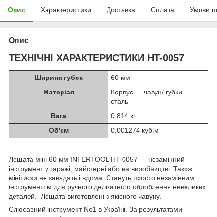
Опис
Характеристики
Доставка
Оплата
Умови п
Опис
ТЕХНІЧНІ ХАРАКТЕРИСТИКИ HT-0057
Ширина губок
60 мм
Матеріал
Корпус — чавун/ губки —
сталь
Вага
0,814 кг
Об'єм
0,001274 куб.м
Лещата міні 60 мм INTERTOOL HT-0057 — незамінний
інструмент у гаражі, майстерні або на виробництві. Також
мінітиски не завадять і вдома. Стануть просто незамінним
інструментом для ручного делікатного оброблення невеликих
деталей. Лещата виготовлені з якісного чавуну.
Слюсарний інструмент No1 в Україні. За результатами