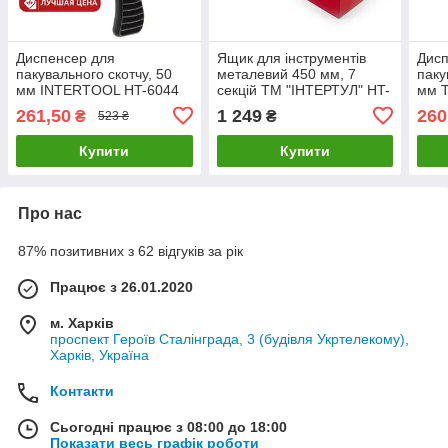
Диспенсер для
Ящик для інструментів
Дисп
пакувального скотчу, 50
металевий 450 мм, 7
паку
мм INTERTOOL HT-6044
секцій ТМ "ІНТЕРТУЛ" HT-
мм Т
(якісна збірка)
5047 (міцний і зручний)
6044
261,50
1 249
260
₴
₴
523 ₴
інст
Купити
Купити
Про нас
87% позитивних з 62 відгуків за рік
Працює з 26.01.2020
м. Харків
проспект Героїв Сталінграда, 3 (будівля Укртелекому),
Харків, Україна
Контакти
Сьогодні працює з 08:00 до 18:00
Показати весь графік роботи