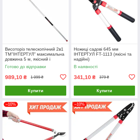
Висоторіз телескопічний 2в1
Ножиці садові 645 мм
ТМ"ІНТЕРТУЛ" максимальна
ІНТЕРТУЛ FT-1113 (якісні та
довжина 5 м, якісний і
надійні)
нажорсткий
Готово до відправки
В наявності
989,10
341,10
₴
₴
1 099 ₴
379 ₴
Купити
Купити
–10%
–10%