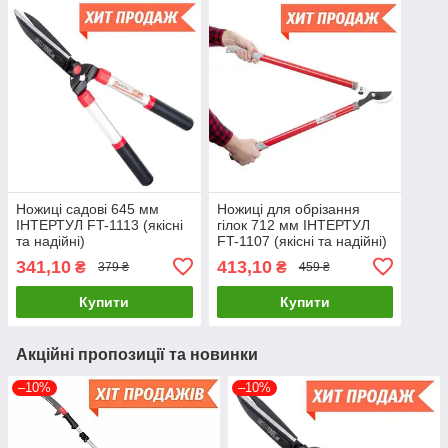
Ножиці садові 645 мм
Ножиці для обрізання
ІНТЕРТУЛ FT-1113 (якісні
гілок 712 мм ІНТЕРТУЛ
та надійні)
FT-1107 (якісні та надійні)
341,10
413,10
₴
₴
379 ₴
459 ₴
Купити
Купити
Акційні пропозиції та новинки
–10%
–10%