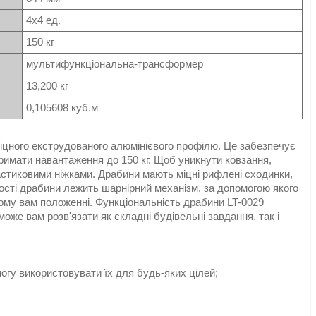
4x4 ед.
150 кг
мультифункціональна-трансформер
13,200 кг
0,105608 куб.м
цного екструдованого алюмінієвого профілю. Це забезпечує
тримати навантаження до 150 кг. Щоб уникнути ковзання,
стиковими ніжками. Драбини мають міцні рифлені сходинки,
ьності драбини лежить шарнірний механізм, за допомогою якого
ному вам положенні. Функціональність драбини LT-0029
е вам розв'язати як складні будівельні завдання, так і
могу використовувати їх для будь-яких цілей;