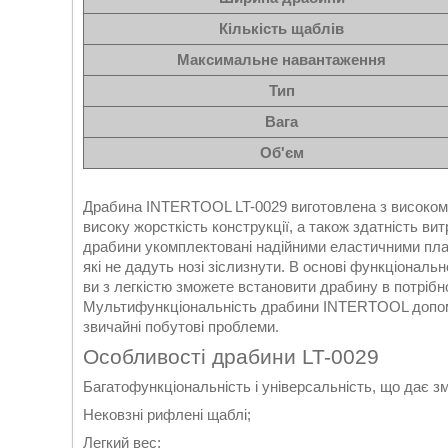
Кількість щаблів
Максимальне навантаження
Тип
Вага
Об'єм
Драбина INTERTOOL LT-0029 виготовлена з високомі
високу жорсткість конструкції, а також здатність ви
драбини укомплектовані надійними еластичними пла
які не дадуть нозі зіслизнути. В основі функціонал
ви з легкістю зможете встановити драбину в потріб
Мультифункціональність драбини INTERTOOL допомож
звичайні побутові проблеми.
Особливості драбини LT-0029
Багатофункціональність і універсальність, що дає з
Нековзні рифлені щаблі;
Легкий вес;