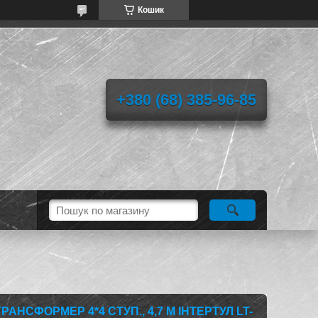
Кошик
+380 (68) 385-96-85
АНСФОРМЕР 4*4 СТУП., 4,7 М ІНТЕРТУЛ LT-