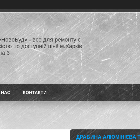
«НовоБуд» - все для ремонту с
істю по доступній ціні! м.Харків
на 3
 НАС
КОНТАКТИ
ДРАБИНА АЛЮМІНІЄВА ТР