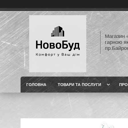
Магазин 
гарною як
пр.Байро
ГОЛОВНА
ТОВАРИ ТА ПОСЛУГИ
ПРО