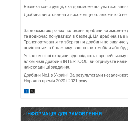
Безпека конструкції, яка допоможе почуватися впевн
Драбина виготовлена з високоміцного алюмінію й не 
За допомогою різних положень драбини ви зможете д
та водночас почуватися в безпеці. Ця драбина за її 
Транспортування та зберігання драбини не викличе 
поміститься в багажнику вашого автомобіля або буди
Усі алюмінієві сходини відповідають європейськом
алюмінієві драбини INTERTOOL, ви отримуєте надійн
найскладніші завдання.
Драбини No1 в Україні. За результатами незалежног
Народна премія 2020 і 2021 року.
ІНФОРМАЦІЯ ДЛЯ ЗАМОВЛЕННЯ