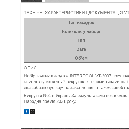
ТЕХНІЧНІ ХАРАКТЕРИСТИКИ І ДОКУМЕНТАЦІЯ VT
Тип насадок
Кількість у наборі
Тип
Вага
Об'єм
ОПИС
Набір точних викруток INTERTOOL VT-2007 призначен
комплекту входить 7 викруток із різними типами шлі
яка забезпечує зручне захоплення, а також запобіг
Викрутки No1 в Україні. За результатами незалежно
Народна премія 2021 року.