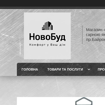
Магазин 
гарною як
пр.Байро
ГОЛОВНА
ТОВАРИ ТА ПОСЛУГИ
ПРО