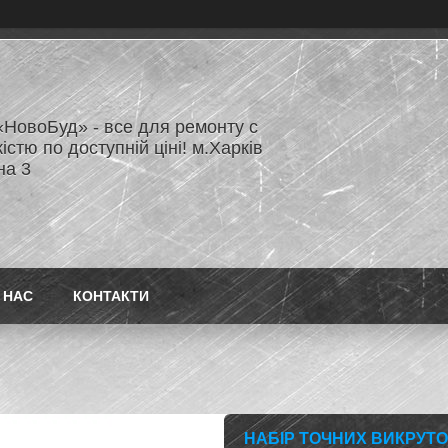
«НовоБуд» - все для ремонту с
істю по доступній ціні! м.Харків
на 3
 НАС
КОНТАКТИ
НАБІР ТОЧНИХ ВИКРУТОК 