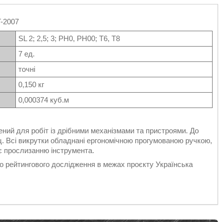
-2007
SL 2; 2,5; 3; PH0, PH00; T6, T8
7 ед.
точні
0,150 кг
0,000374 куб.м
ий для робіт із дрібними механізмами та пристроями. До
ц. Всі викрутки обладнані ергономічною прогумованою ручкою,
ає прослизанню інструмента.
го рейтингового дослідження в межах проєкту Українська