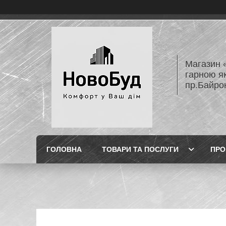
Магазин 
гарною як
пр.Байро
ГОЛОВНА
ТОВАРИ ТА ПОСЛУГИ
ПРО