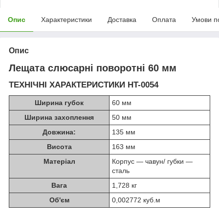
Опис
Характеристики
Доставка
Оплата
Умови п
Опис
Лещата слюсарні поворотні 60 мм
ТЕХНІЧНІ ХАРАКТЕРИСТИКИ HT-0054
Ширина губок
60 мм
Ширина захоплення
50 мм
Довжина:
135 мм
Висота
163 мм
Матеріал
Корпус — чавун/ губки —
сталь
Вага
1,728 кг
Об'єм
0,002772 куб.м