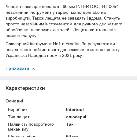
Лещата слюсарні поворотні 60 мм INTERTOOL HT-0054 — —
незамінний інструмент у гаражі, майстерні або на
виробництві. Також лещата не завадять і вдома. Стануть
просто незамінним інструментом для ручного делікатного
оброблення невеликих деталей. Лещата виготовлені з
якісного чавуну.
Слюсарний інструмент No1 в Україні. За результатами
незалежного рейтингового дослідження в межах проєкту
Українська Народна премія 2021 року.
Приховати
Характеристики
Основні
Виробник
Intertool
Тип лещат
слюсарні
Наявність поворотного
Так
механізму
Ширина губок
60 мм