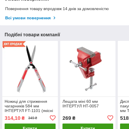
Повернення товару впродовж 14 днів за домовленістю
Всі умови повернення
Подібні товари компанії
Ножиці для стриження
Лещата міні 60 мм
Дисп
чагарників 584 мм
ІНТЕРТУЛ HT-0057
паку
ІНТЕРТУЛ FT-1101 (якісні
мм Т
та надійні)
6044
314,10
269
518
₴
₴
349 ₴
Купити
Купити