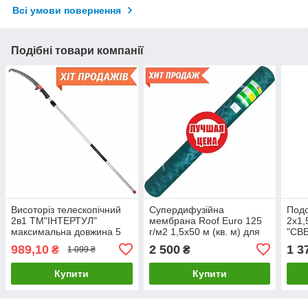
Всі умови повернення
Подібні товари компанії
Висоторіз телескопічний
Супердифузійна
Подо
2в1 ТМ"ІНТЕРТУЛ"
мембрана Roof Euro 125
2х1,
максимальна довжина 5
г/м2 1,5x50 м (кв. м) для
"СВ
м, якісний і нажорсткий
теплоізоляції, гідроізоляції
989,10
2 500
1 3
₴
₴
1 099 ₴
та вітрозахисту
Купити
Купити