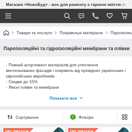
Магазин «НовоБуд» - все для ремонту с гарною якістю по до
Товари та послуги
Покрівельні матеріали
Пароізоляц
Пароізоляційні та гідроізоляційні мембрани та плівки
- Повний асортимент матеріалів для утеплення
вентильованих фасадів і покрівель від провідних українських і
європейських виробників
- Скидки до 15%
- Якісні плівки та мембрани
- Можливість закупівлі через Оптові ціни
Показати все
- Доставка За Харковом Від 200 грн
- Можливість самовозу Складання
- Будь-який Тип Оплати
- Безплатна консультація за підбиранням матеріалу та
Сортування
0
Фільтри
прорахунком вартості
Пароізоляційна мембрана — нетканий двошаровий матеріал,