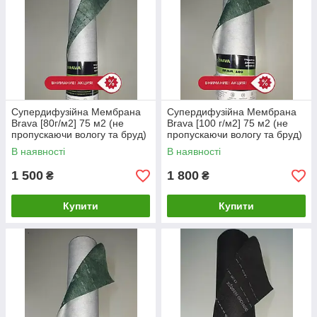
Ви можете в нас на сайті novobud.kh.ua
Супердифузійна Мембрана
Супердифузійна Мембрана
Brava [80г/м2] 75 м2 (не
Brava [100 г/м2] 75 м2 (не
пропускаючи вологу та бруд)
пропускаючи вологу та бруд)
В наявності
В наявності
1 500
1 800
₴
₴
Купити
Купити