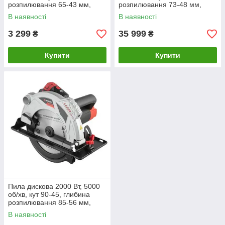
розпилювання 65-43 мм,
розпилювання 73-48 мм,
диск 190 мм*20 мм, 24 зуби,
диск 210 мм*30 мм, ТМ
В наявності
В наявності
лазер INTERTO
"ІНТЕРТУЛ" WT-0621
3 299
35 999
₴
₴
Купити
Купити
Пила дискова 2000 Вт, 5000
об/хв, кут 90-45, глибина
розпилювання 85-56 мм,
диск 235*30 мм, 40 зубів,
В наявності
лазер, пла