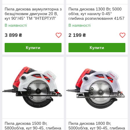
Пила дискова акумуляторна з
Пила дискова 1300 Вт, 5000
безщітковим двигуном 20 В,
об/хв, кут нахилу 0-45°
кут 90°/45° ТМ "ІНТЕРТУЛ"
глибина розпилювання 41/57
WT-0371 (без ЗП та АКБ)
мм, диск 185*20 мм
В наявності
В наявності
INTERTOOL DT-0
3 899
2 199
₴
₴
Купити
Купити
Пила дискова 1500 Вт,
Пила дискова 1800 Вт,
5800об/хв, кут 90-45, глибина
5000об/хв, кут 90-45, глибина