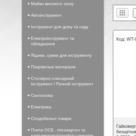
Мийки високого тиску
Автоінструмент
Інструмент для дому та саду
Електроінструмент та
WT-
обладнання
Ящики, сумки для інструменту
Покрівельні матеріали
Столярно-слюсарний
інструмент / Ручний інструмент
Сантехніка
Електрика
Сподобальні товари
Гайковер
Плити ОСБ , гіпсокартон та
безщітко
комплектуючі(профілі саморізи