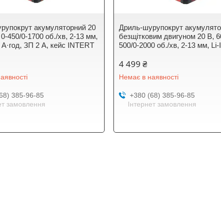
рупокрут акумуляторний 20
Дриль-шурупокрут акумулято
 0-450/0-1700 об./хв, 2-13 мм,
безщітковим двигуном 20 В, 6
.0 А·год, ЗП 2 А, кейс INTERT
500/0-2000 об./хв, 2-13 мм, Li-I
4 499 ₴
аявності
Немає в наявності
68) 385-96-85
+380 (68) 385-96-85
ет замовлення
Інтернет замовлення