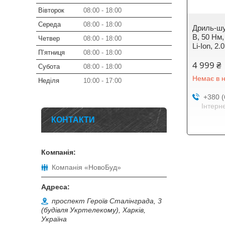
Вівторок
08:00
18:00
Середа
08:00
18:00
Дриль-шу
В, 50 Нм,
Четвер
08:00
18:00
Li-Ion, 2
Пʼятниця
08:00
18:00
4 999 ₴
Субота
08:00
18:00
Немає в н
Неділя
10:00
17:00
+380 (
Інтерн
КОНТАКТИ
Компанія «НовоБуд»
проспект Героїв Сталінграда, 3
(будівля Укртелекому), Харків,
Україна