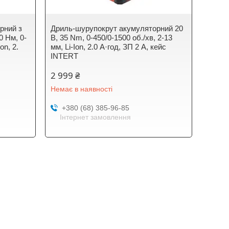
рний з
Дриль-шурупокрут акумуляторний 20
0 Нм, 0-
В, 35 Nm, 0-450/0-1500 об./хв, 2-13
on, 2.
мм, Li-Ion, 2.0 А·год, ЗП 2 А, кейс
INTERT
2 999 ₴
Немає в наявності
+380 (68) 385-96-85
Інтернет замовлення