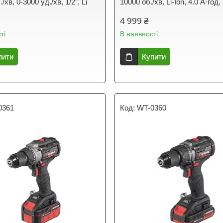
/хв, 0-3000 уд./хв, 1/2", Li
10000 об./хв, Li-Ion, 4.0 А·год,
4 999 ₴
ті
В наявності
пити
Купити
0361
WT-0360