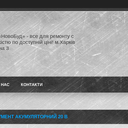
«НовоБуд» - все для ремонту с
істю по доступній ціні! м.Харків
на 3
 НАС
КОНТАКТИ
УМЕНТ АКУМУЛЯТОРНИЙ 20 В