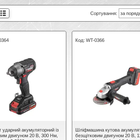
0364
WT-0366
т ударний акумуляторний із
Шліфмашина кутова акумулят
вим двигуном 20 В, 300 Нм,
безщітковим двигуном 20 В, 1